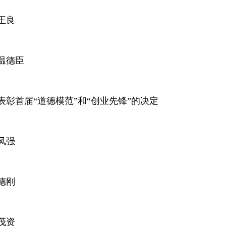
王良
温德臣
彰首届“道德模范”和“创业先锋”的决定
凤强
德刚
茂资