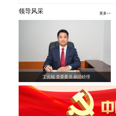
领导风采
更多>>
丁元锟 党委委员 副总经理
1
2
3
4
5
6
7