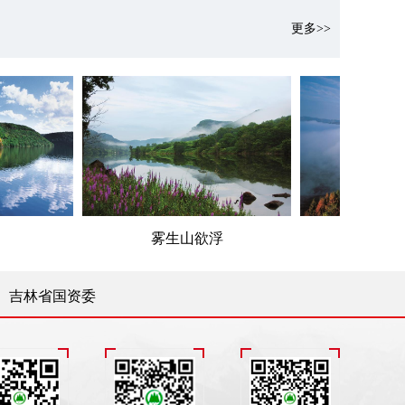
更多>>
雾生山欲浮
雾漫松江俏
吉林省国资委