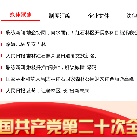
媒体聚焦
制度汇编
企业文件
法
彩练新闻|地企协同，向水而行！红石林区开展多科目防汛联
悠游吉林|早安吉林
人民日报|吉林红石擦亮夏日避暑文旅新名片
彩练新闻|嫩枝扦插“闯关”，解锁槭树“绿码”
国家林业和草原局|吉林红石国家森林公园迎来红色旅游高峰
人民日报|蓝莓，让老林区“长”出新未来
赵贤璐 党委委员 副总经理
鹿