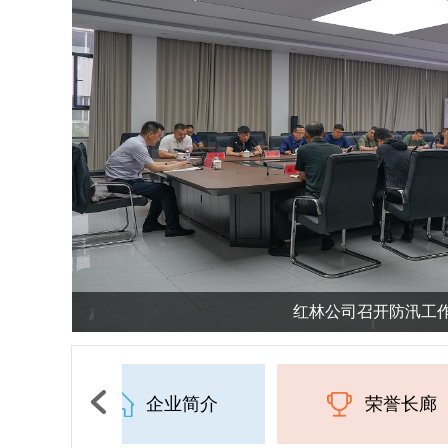
红林公司召开防汛工
1
2
3
4
企业简介
荣誉长廊
5
6