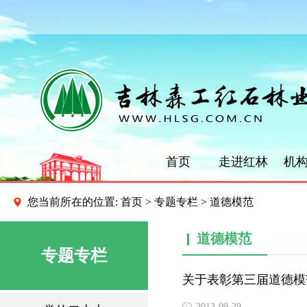
首页
走进红林
机
您当前所在的位置:
首页
>
专题专栏
> 道德模范
道德模范
专题专栏
关于表彰第三届道德模
2013-09-29