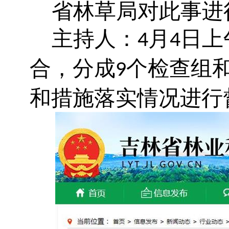
省林草局对此事进
主持人：
月
日上
4
4
合，分成
个检查组
9
和措施落实情况进行