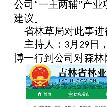
公司
一主两辅
产业
“
”
建议。
省林草局对此事进
主持人：
月
日
3
29
博一行到公司对森林